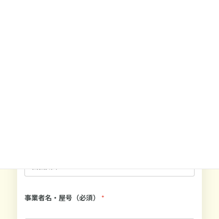
ライトプラン
月額 3〜5万円
ステップ1: 基本情報
まずは基本的な情報を教えてください
お名前（必須）
*
事業者名・屋号（必須）
*